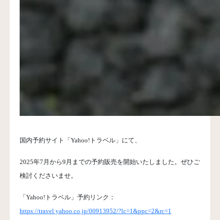
国内予約サイト「Yahoo!トラベル」にて、
2025年7月から9月までの予約販売を開始いたしました。ぜひご
検討くださいませ。
「Yahoo!トラベル」予約リンク：
https://travel.yahoo.co.jp/00913952/?lc=1&ppc=2&rc=1